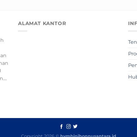
ALAMAT KANTOR
IN
ah
Ten
Pr
ian
han
Pen
U
Hu
...
Copyright 2026 ©
hymbinihonnusantara.id