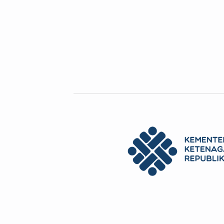
JOB KONTRUKSI (TOBI) –
Prefektur Akita
Pe
Kontruksi Tobi-002- 2024-MG
RE
Detail Perusahaan Lokasi kantor
Per
[...]