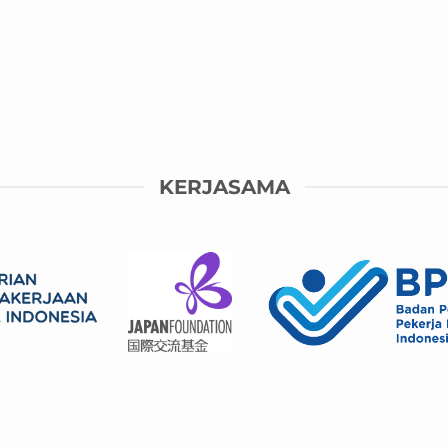
JOB RESTORAN –
JOB RESTORAN – Prefe
nempatan Kyoto (Wajib
Toyama
Berbahasa Inggris)
RESTORAN-001-2024-FCI Det
STORAN-002-2024-FCI Detail
Perusahaan Lokasi ka
usahaan Lokasi kantor
: [...]
: [...]
KERJASAMA