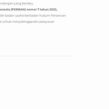
undangan yang berlaku.
donesia (PERBAN) nomor 7 tahun 2022,
dalah badan usaha berbadan hukum Perseroan
usat untuk menyelenggarakn pelayanan
02
24
Mei
Apr