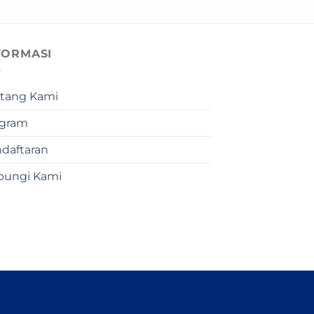
FORMASI
tang Kami
ogram
daftaran
bungi Kami