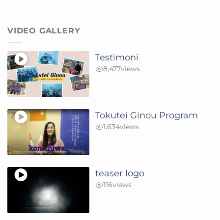
VIDEO GALLERY
Testimoni
8,477
views
Tokutei Ginou Program
1,634
views
teaser logo
116
views