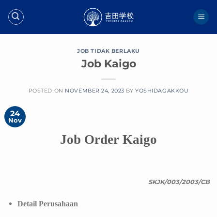
Skip
to
content
JOB TIDAK BERLAKU
Job Kaigo
POSTED ON
NOVEMBER 24, 2023
BY
YOSHIDAGAKKOU
24
Nov
Job Order Kaigo
SKJK/003/2003/CB
Detail Perusahaan