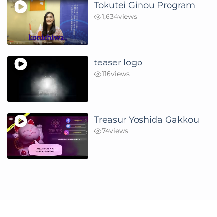
Tokutei Ginou Program
1,634
views
teaser logo
116
views
Treasur Yoshida Gakkou
74
views