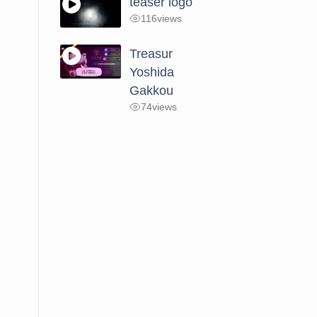
teaser logo
116
views
Treasur
Yoshida
Gakkou
74
views