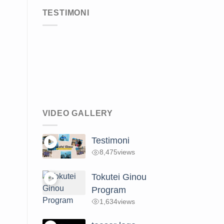
TESTIMONI
VIDEO GALLERY
Testimoni
8,475
views
Tokutei Ginou
Program
1,634
views