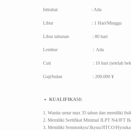
Istirahat : Ada
Libur : 1 Hari/Minggu
Libur tahunan : 80 hari
Lembur : Ada
Cuti : 10 hari (setelah bekerja m
Gaji/bulan : 200.000 ¥
KUALIFIKASI:
1. Wanita umur max 35 tahun dan memiliki fisi
2. Memiliki Sertifikat Minimal JLPT N4/JFT B
3.
Memiliki Senmonkyu/3kyuu/JITCO/Hyouka Ch