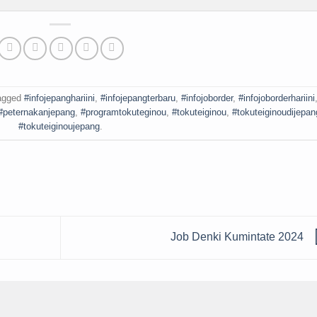
agged
#infojepanghariini
,
#infojepangterbaru
,
#infojoborder
,
#infojoborderhariini
#peternakanjepang
,
#programtokuteginou
,
#tokuteiginou
,
#tokuteiginoudijepan
#tokuteiginoujepang
.
Job Denki Kumintate 2024