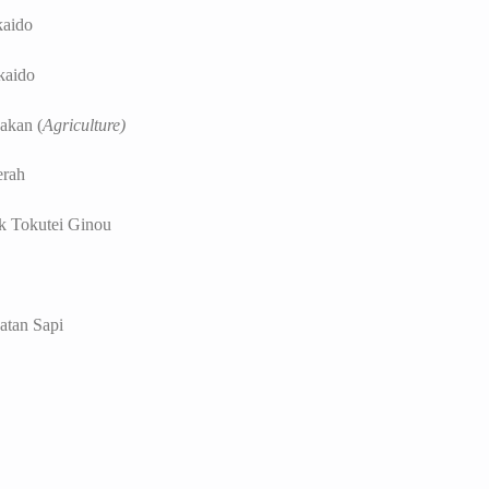
aido
aido
kan (
Agriculture)
rah
okutei Ginou
atan Sapi