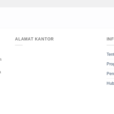
ALAMAT KANTOR
IN
Ten
a
Pro
a
Pen
Hub