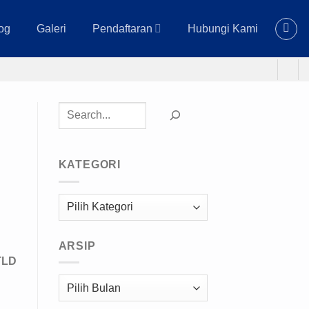
og
Galeri
Pendaftaran
Hubungi Kami
Cari
KATEGORI
Kategori
ARSIP
TLD
Arsip