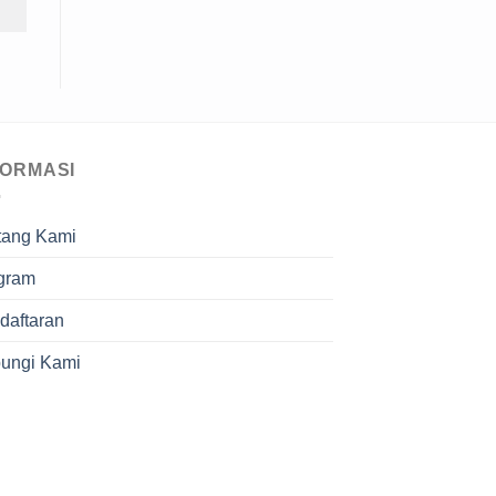
FORMASI
tang Kami
gram
daftaran
ungi Kami