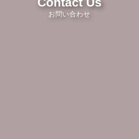
Contact Us
お問い合わせ