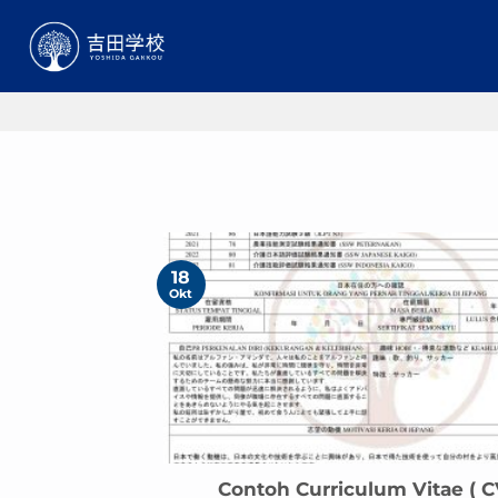
Skip
to
content
18
Okt
Contoh Curriculum Vitae ( C