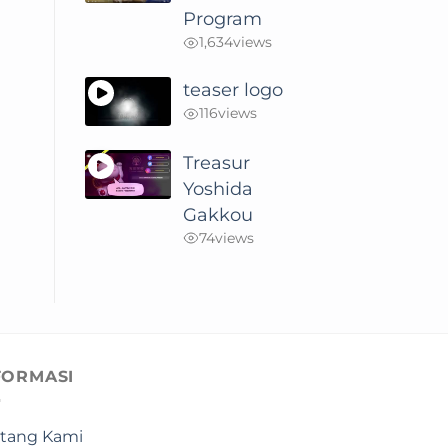
Program
1,634
views
teaser logo
116
views
Treasur
Yoshida
Gakkou
74
views
FORMASI
tang Kami