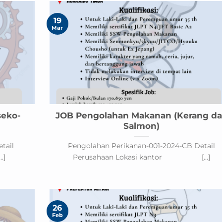
19
Mar
seko-
JOB Pengolahan Makanan (Kerang d
Salmon)
tail
Pengolahan Perikanan-001-2024-CB Detail
.]
Perusahaan Lokasi kantor [...]
26
Feb