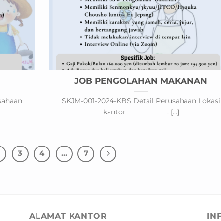
JOB PENGOLAHAN MAKANAN
sahaan
SKJM-001-2024-KBS Detail Perusahaan Lokasi
kantor : [...]
2
3
4
…
7
ALAMAT KANTOR
IN