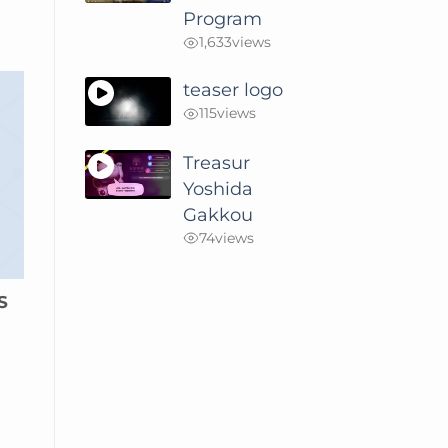
Program
1,633
views
teaser logo
115
views
Treasur
Yoshida
Gakkou
74
views
S