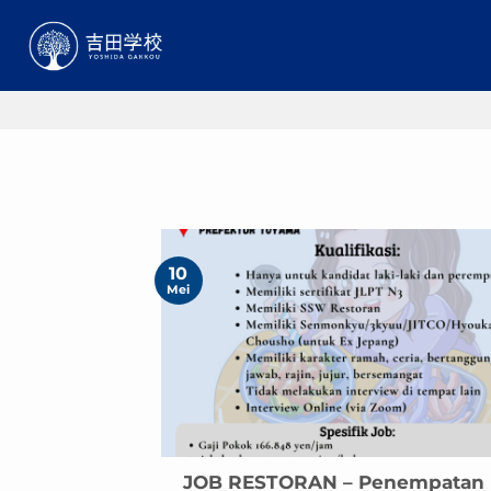
Skip
to
content
10
Mei
JOB RESTORAN – Penempatan 