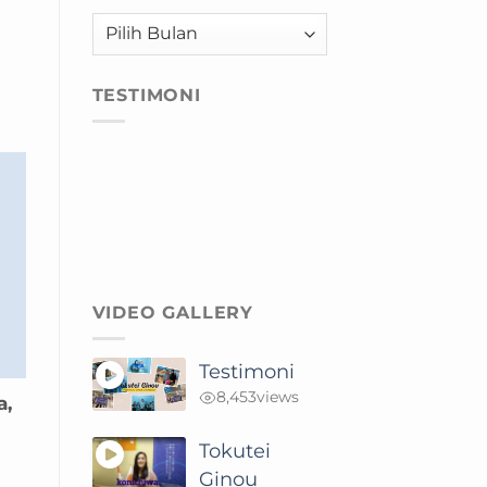
Arsip
TESTIMONI
VIDEO GALLERY
Testimoni
8,453
views
a,
Tokutei
Ginou