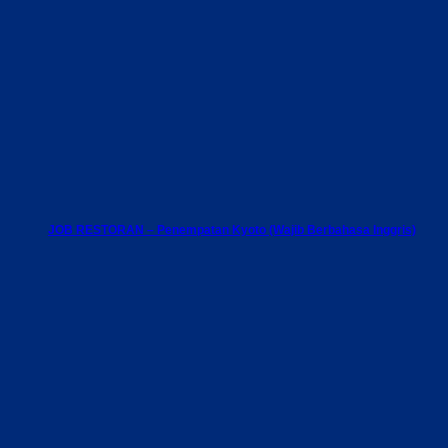
JOB RESTORAN – Penempatan Kyoto (Wajib Berbahasa Inggris)