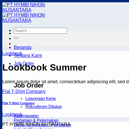
Skip
to
content
Beranda
Lookbook
Tentang Kami
Job Order
Lookbook Summer
Lorem ipsum dolor sit amet, consectetuer adipiscing elit, sed
Job Order
Flat T-Shirt Company
Lowongan Kerja
Flat T-Shirt Company
Rekruitmen Ditutup
Lookbook
Keperawatan
Pertanian & Peternakan
PT HYMBI NIHON NUSANTARA
Bisnis Akomodasi / Perhotelan