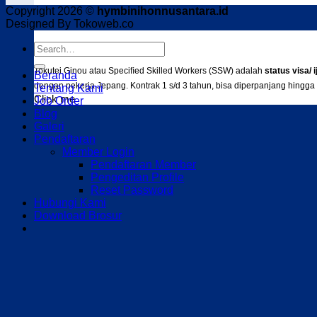
Copyright 2026 ©
hymbinihonnusantara.id
Designed By Tokoweb.co
Program Tokutei Ginou
Tokutei Ginou atau Speciﬁed Skilled Workers (SSW) adalah
status visa/ 
Beranda
dengan pekerja Jepang. Kontrak 1 s/d 3 tahun, bisa diperpanjang hingga 
Tentang Kami
Click me
Job Order
Blog
Galeri
Pendaftaran
Member Login
Pendaftaran Member
Pengeditan Profile
Reset Password
Hubungi Kami
Download Brosur