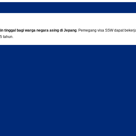
ijin tinggal bagi warga negara asing di Jepang
. Pemegang visa SSW dapat bekerj
5 tahun.