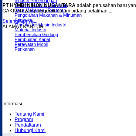
Industri Penerbangan
PT HYMBI NIHON NUSANTARA
adalah perusahan baru yan
Industri Listrik & Elektronik
Jasa Makanan / Restoran
GAKKOU yang bergerak dalam bidang pelatihan....
Pengolahan Makanan & Minuman
Kontruksi
Selengkapnya...
Manufaktur Mesin Industri
ALAMAT KANTOR
Material Industri
Pembersihan Gedung
Pembuatan Kapal
Perawatan Mobil
Perikanan
Informasi
Tentang Kami
Program
Pendaftaran
Hubungi Kami