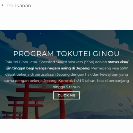
Perikanan
PROGRAM TOKUTEI GINOU
Tokutei Ginou atau Speciﬁed Skilled Workers (SSW) adalah
status visa/
ijin tinggal bagi warga negara asing di Jepang
. Pemegang visa SSW
dapat bekerja di perusahaan Jepang dengan hak dan kewajiban yang
sama dengan pekerja Jepang. Kontrak 1 s/d 3 tahun, bisa diperpanjang
hingga 5 tahun.
CLICK ME