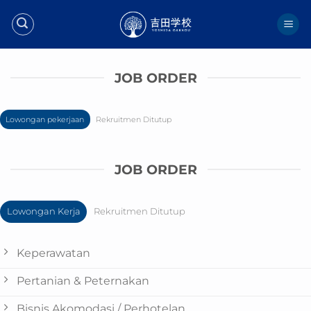
Skip
to
content
JOB ORDER
Lowongan pekerjaan
Rekruitmen Ditutup
JOB ORDER
Lowongan Kerja
Rekruitmen Ditutup
Keperawatan
Pertanian & Peternakan
Bisnis Akomodasi / Perhotelan