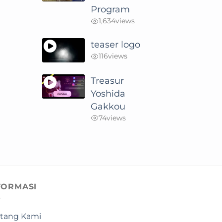
Program
1,634
views
teaser logo
116
views
Treasur
Yoshida
Gakkou
74
views
FORMASI
tang Kami