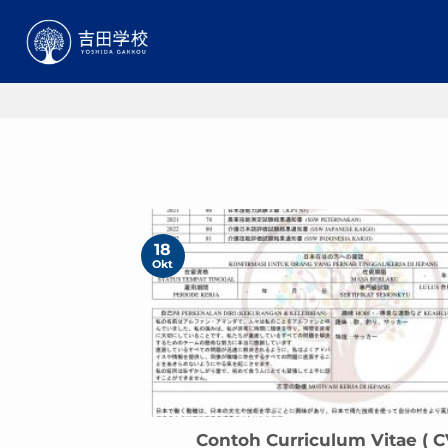
Skip
to
content
18
Okt
Contoh Curriculum Vitae ( C