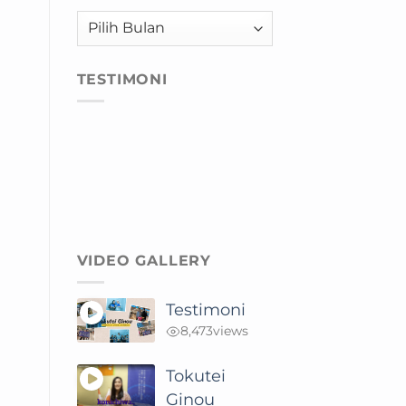
Arsip
TESTIMONI
VIDEO GALLERY
Testimoni
8,473
views
Tokutei
Ginou