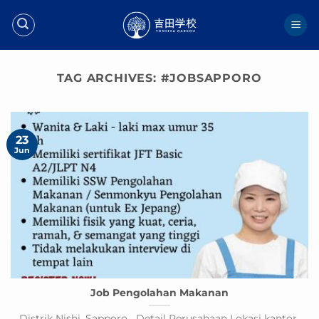
Skip
to
content
TAG ARCHIVES:
#JOBSAPPORO
23
Jun
Job Pengolahan Makanan
Distrik Nishi, Sapporo Detail Perusahaan Lokasi kantor