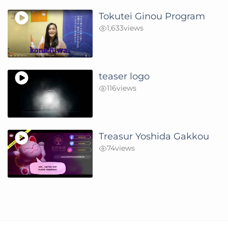
Tokutei Ginou Program
1,633
views
teaser logo
116
views
Treasur Yoshida Gakkou
74
views