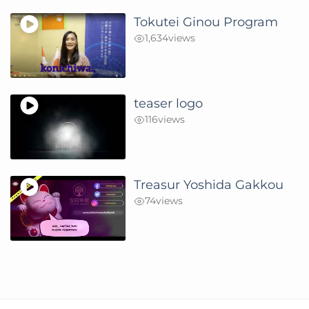
Tokutei Ginou Program
1,634
views
teaser logo
116
views
Treasur Yoshida Gakkou
74
views