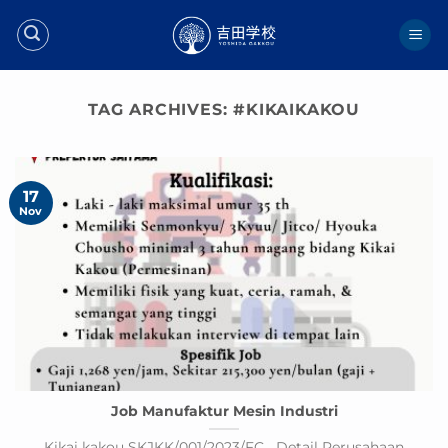
Skip
to
content
TAG ARCHIVES:
#KIKAIKAKOU
17
Nov
Job Manufaktur Mesin Industri
Kikai kakou SKJKK/001/2023/FC Detail Perusahaan