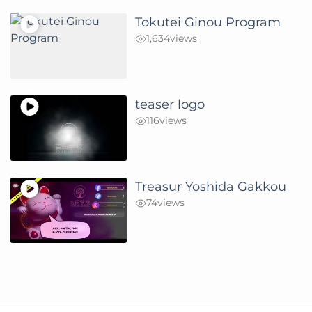
Tokutei Ginou Program
1,634
views
teaser logo
116
views
Treasur Yoshida Gakkou
74
views