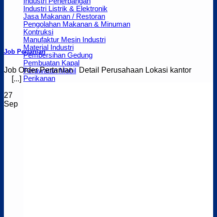
Industri Penerbangan
Industri Listrik & Elektronik
Jasa Makanan / Restoran
Pengolahan Makanan & Minuman
Kontruksi
Manufaktur Mesin Industri
Material Industri
Job Pertanian
Pembersihan Gedung
Pembuatan Kapal
Job Order Pertanian Detail Perusahaan Lokasi kantor
Perawatan Mobil
Perikanan
[...]
27
Sep