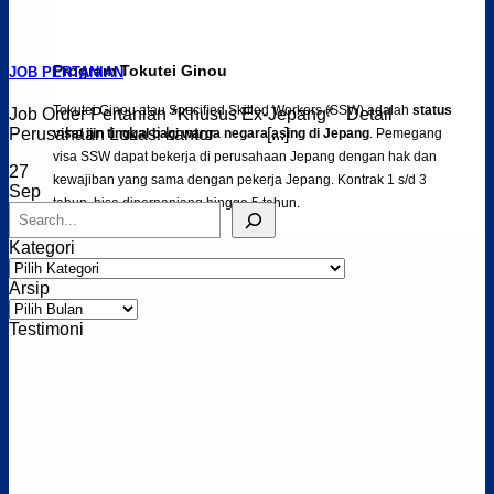
Program Tokutei Ginou
JOB PERTANIAN
Tokutei Ginou atau Speciﬁed Skilled Workers (SSW) adalah
status
Job Order Pertanian *Khusus Ex-Jepang* Detail
Perusahaan Lokasi kantor [...]
visa/ ijin tinggal bagi warga negara asing di Jepang
. Pemegang
visa SSW dapat bekerja di perusahaan Jepang dengan hak dan
27
kewajiban yang sama dengan pekerja Jepang. Kontrak 1 s/d 3
Sep
tahun, bisa diperpanjang hingga 5 tahun.
Cari
Click me
Kategori
Kategori
Arsip
Arsip
Testimoni