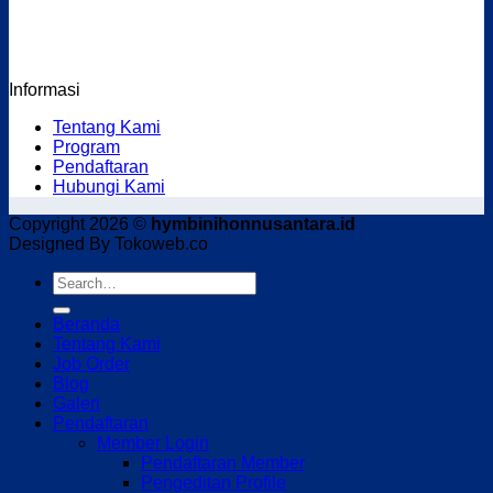
Informasi
Tentang Kami
Program
Pendaftaran
Hubungi Kami
Copyright 2026 ©
hymbinihonnusantara.id
Designed By Tokoweb.co
Beranda
Tentang Kami
Job Order
Blog
Galeri
Pendaftaran
Member Login
Pendaftaran Member
Pengeditan Profile