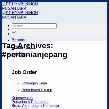
Skip
to
content
Beranda
Tag Archives:
Tentang Kami
#pertanianjepang
Job Order
Job Order
Lowongan Kerja
Rekruitmen Ditutup
Keperawatan
Pertanian & Peternakan
Bisnis Akomodasi / Perhotelan