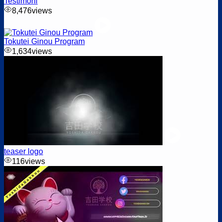
Testimoni
8,476
views
Tokutei Ginou Program
1,634
views
teaser logo
116
views
Job Pertanian – Prefektur Miyazaki (UDP)