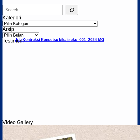
Cari
Kategori
Kategori
Arsip
Arsip
Job Kontruksi Kensetsu kikai seko- 001- 2024-MG
Testimoni
Video Gallery