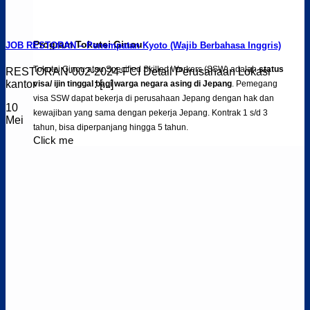
Program Tokutei Ginou
JOB RESTORAN – Penempatan Kyoto (Wajib Berbahasa Inggris)
Tokutei Ginou atau Speciﬁed Skilled Workers (SSW) adalah
status
RESTORAN-002-2024-FCI Detail Perusahaan Lokasi
kantor : [...]
visa/ ijin tinggal bagi warga negara asing di Jepang
. Pemegang
visa SSW dapat bekerja di perusahaan Jepang dengan hak dan
10
kewajiban yang sama dengan pekerja Jepang. Kontrak 1 s/d 3
Mei
tahun, bisa diperpanjang hingga 5 tahun.
Click me