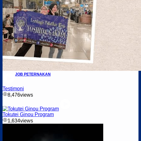
JOB PETERNAKAN
Testimoni
8,476
views
Tokutei Ginou Program
1,634
views