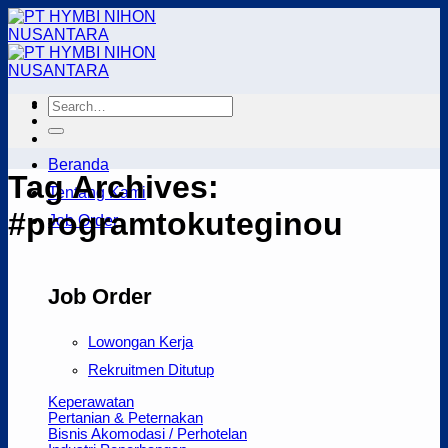
Skip
to
content
Beranda
Tag Archives:
Tentang Kami
#programtokuteginou
Job Order
Job Order
Lowongan Kerja
Rekruitmen Ditutup
Keperawatan
Pertanian & Peternakan
Bisnis Akomodasi / Perhotelan