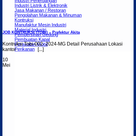
Industri Penerbangan
Industri Listrik & Elektronik
Jasa Makanan / Restoran
Pengolahan Makanan & Minuman
Kontruksi
Manufaktur Mesin Industri
Material Industri
JOB KONTRUKSI (TOBI) – Prefektur Akita
Pembersihan Gedung
Pembuatan Kapal
Kontruksi Tobi-002- 2024-MG Detail Perusahaan Lokasi
Perawatan Mobil
Perikanan
kantor [...]
10
Mei