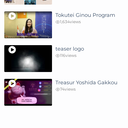
Tokutei Ginou Program
1,634
views
teaser logo
116
views
Treasur Yoshida Gakkou
74
views