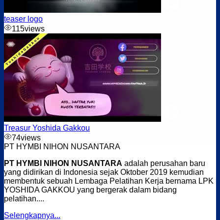
Job Pengolahan Makanan-002-2024-CB
teaser logo
115
views
Treasur Yoshida Gakkou
74
views
PT HYMBI NIHON NUSANTARA
PT HYMBI NIHON NUSANTARA
adalah perusahan baru
yang didirikan di Indonesia sejak Oktober 2019 kemudian
membentuk sebuah Lembaga Pelatihan Kerja bernama LPK
YOSHIDA GAKKOU yang bergerak dalam bidang
pelatihan....
Selengkapnya...