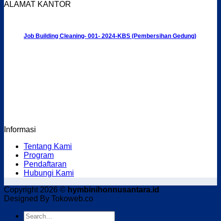
ALAMAT KANTOR
Job Building Cleaning- 001- 2024-KBS (Pembersihan Gedung)
Informasi
Tentang Kami
Program
Pendaftaran
Hubungi Kami
Copyright 2026 ©
hymbinihonnusantara.id
Designed By Tokoweb.co