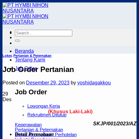
Skip
to
content
Beranda
Loker
,
Pertanian & Peternakan
Tentang Kami
Job Order Pertanian
Job Order
Posted on
Desember 29, 2023
by
yoshidagakkou
Job Order
29
Des
Lowongan Kerja
(Khusus Laki-Laki)
Rekruitmen Ditutup
SKJP/001/2023/AZ
Keperawatan
Pertanian & Peternakan
Detail Perusahaan
Bisnis Akomodasi / Perhotelan