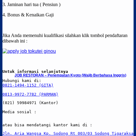
3. Jaminan hari tua ( Pensiun )
4. Bonus & Kenaikan Gaji
Jika Anda memenuhi kualifikasi silahkan klik tombol pendaftaran
dibawah ini :
Untuk informasi selanjutnya
JOB RESTORAN – Penempatan Kyoto (Wajib Berbahasa Inggris)
0821-1494-1152 (GITA)
0813-9972-7782 (PARMAN)
(021) 59984971 (Kantor)

atau bisa mendatangi kantor kami di :
Jln. Aria Wangsa Kp. Sodong Rt 003/03 Sodong Tigaraksa,