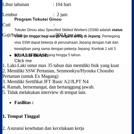
Libur tahunan : 104 hari
Lembur : 2 jam
Program Tokutei Ginou
Cuti :
Tokutei Ginou atau Speciﬁed Skilled Workers (SSW) adalah
status
Gaji/bulan : 900 ¥ per jam
visa/ ijin tinggal bagi warga negara asing di Jepang
. Pemegang
visa SSW dapat bekerja di perusahaan Jepang dengan hak dan
kewajiban yang sama dengan pekerja Jepang. Kontrak 1 s/d 3
KUALIFIKASI:
tahun, bisa diperpanjang hingga 5 tahun.
Click me
1. Laki-Laki umur max 35 tahun dan memiliki fisik yang kuat
2.
Memiliki SSW Pertanian, Senmonkyu/Hyouka Chousho
Pertanian (untuk Ex Magang)
3. Memiliki Sertifikat JFT Basic A2/JLPT N4
4.
Ramah, bersemangat, dan bertanggung jawab.
5. Tidak melakukan interview di tempat lain.
Fasilitas :
1. Tempat Tinggal
2. Asuransi kesehatan dan kecelakaan kerja