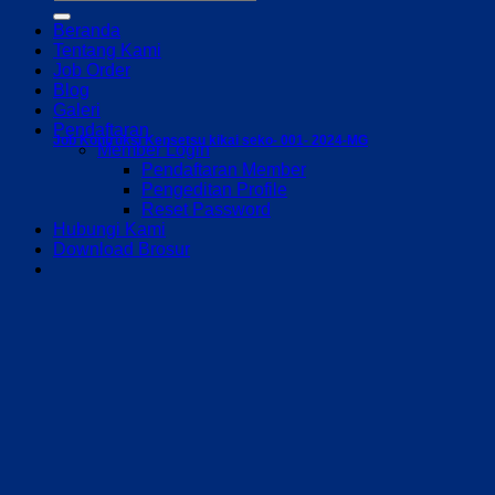
Beranda
Tentang Kami
Job Order
Blog
Galeri
Pendaftaran
Job Kontruksi Kensetsu kikai seko- 001- 2024-MG
Member Login
Pendaftaran Member
Pengeditan Profile
Reset Password
Hubungi Kami
Download Brosur