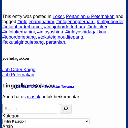
This entry was posted in
Loker
,
Pertanian & Peternakan
and
tagged
#infojepanghariini
,
#infojepangterbaru
,
#infojoborder
,
#infojoborderhariini
,
#infojoborderterbaru
,
#infoloker
,
#infolokerhariini
,
#infoyoshida
,
#infoyoshidagakkou
,
#joborderjepang
,
#tokuteiginoudijepang
,
#tokuteiginoujepang
,
pertanian
.
yoshidagakkou
Job Order Kaigo
Job Peternakan
Tinggalkan Balasan
JOB RESTORAN – Prefektur Toyama
Anda harus
masuk
untuk berkomentar.
Cari
Kategori
Kategori
Arsip