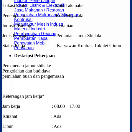
Industri Penerbangan
Industri Listrik & Elektronik
Lokasi kantor : Kota Takanabe
Jasa Makanan / Restoran
Pengolahan Makanan & Minuman
Penempatan : Kota Miyazaki
Kontruksi
Manufaktur Mesin Industri
Industri/Bidang : Pertanian
Material Industri
Pembersihan Gedung
Jenis Perusahaan : Pertanian Jamur Shiitake
Pembuatan Kapal
Perawatan Mobil
Status Kerja : Karyawan Kontrak Tokutei Ginou
Perikanan
Deskripsi Pekerjaan
Pemanenan jamur shiitake
Pengolahan dan budidaya
pemilahan buah dan pengemasan
Keterangan jam kerja*
Jam kerja : 08.00 – 17.00
Istirahat : Ada
Libur : Ada