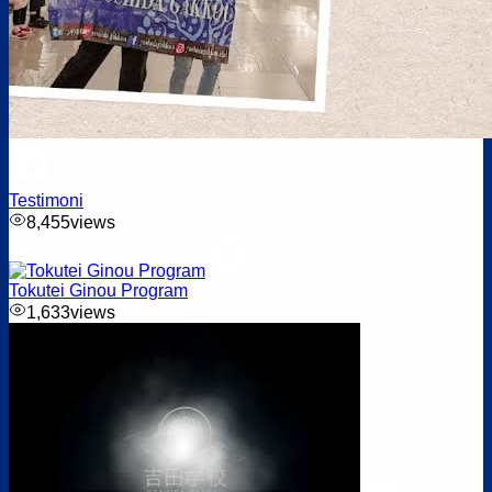
Testimoni
8,455
views
Tokutei Ginou Program
1,633
views