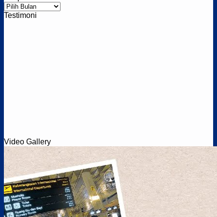
Arsip
Testimoni
Video Gallery
Job Pertanian – Prefektur Miyazaki (UDP)