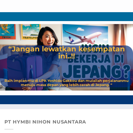
“Jangan lewatkan kesempatan
ini..!!
Raih impian mu di LPK Yoshida Gakkou dan mulailah perjalananmu
menuju masa depan yang lebih cerah di Jepang. “
PT HYMBI NIHON NUSANTARA