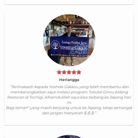
Herlangga
“Terimakasih kepada Yoshida Gakkou yang telah membantu dan
memberangkatkan saya melalui program Tokutei Ginou bidang
Restoran di Tochigi, Alhamdulillah saya bisa terbang ke Jepang hari
ini.
Bagi teman² yang masih berjuang untuk ke Jepang, tetap semangat
dan jangan menyerah 💪💪💪”