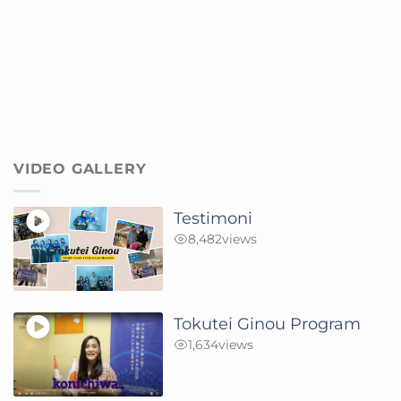
VIDEO GALLERY
Testimoni
8,482
views
Tokutei Ginou Program
1,634
views