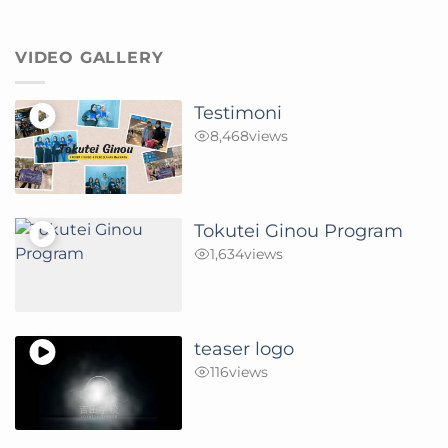
VIDEO GALLERY
Testimoni
8,468
views
Tokutei Ginou Program
1,634
views
teaser logo
116
views