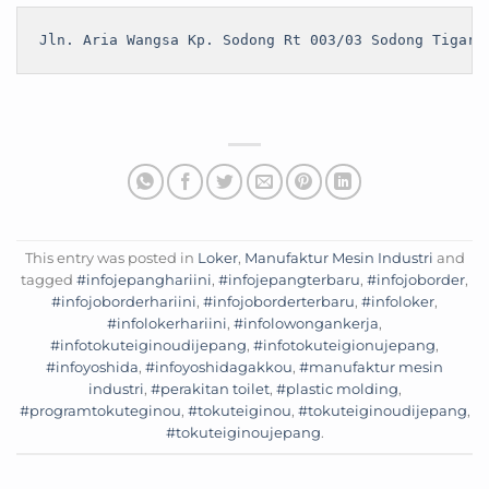
Jln. Aria Wangsa Kp. Sodong Rt 003/03 Sodong Tigara
This entry was posted in
Loker
,
Manufaktur Mesin Industri
and
tagged
#infojepanghariini
,
#infojepangterbaru
,
#infojoborder
,
#infojoborderhariini
,
#infojoborderterbaru
,
#infoloker
,
#infolokerhariini
,
#infolowongankerja
,
#infotokuteiginoudijepang
,
#infotokuteigionujepang
,
#infoyoshida
,
#infoyoshidagakkou
,
#manufaktur mesin
industri
,
#perakitan toilet
,
#plastic molding
,
#programtokuteginou
,
#tokuteiginou
,
#tokuteiginoudijepang
,
#tokuteiginoujepang
.