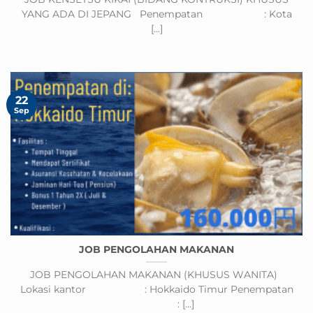
YANG ADA DI JEPANG Penempatan : Kota
[...]
22
Sep
JOB PENGOLAHAN MAKANAN
JOB PENGOLAHAN MAKANAN (KHUSUS WANITA)
Lokasi kantor : Hokkaido Timur Penempatan
: [...]