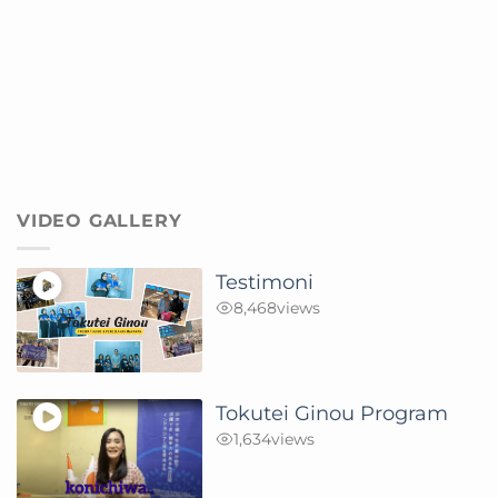
VIDEO GALLERY
Testimoni
8,468
views
Tokutei Ginou Program
1,634
views