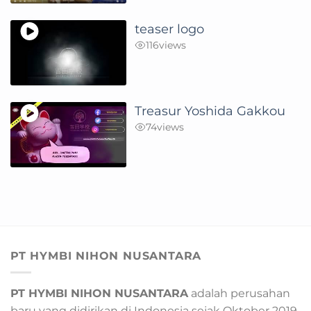
teaser logo
116
views
Treasur Yoshida Gakkou
74
views
PT HYMBI NIHON NUSANTARA
PT HYMBI NIHON NUSANTARA
adalah perusahan
baru yang didirikan di Indonesia sejak Oktober 2019