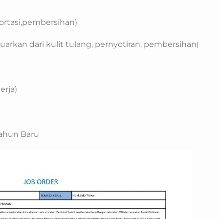
ortasi,pembersihan)
arkan dari kulit tulang, pernyotiran, pembersihan
)
erja)
hun Baru