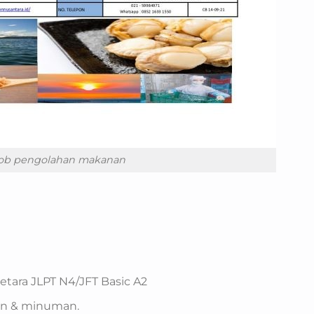
job pengolahan makanan
setara JLPT N4/JFT Basic A2
an & minuman.