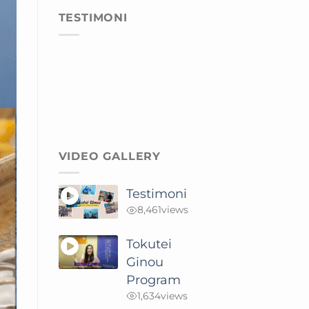
TESTIMONI
VIDEO GALLERY
Testimoni
8,461
views
Tokutei
Ginou
Program
1,634
views