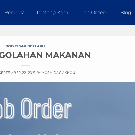
Beranda
Tentang Kami
Job Order
Blog
JOB TIDAK BERLAKU
NGOLAHAN MAKANAN
SEPTEMBER 22, 2021
BY
YOSHIDAGAKKOU