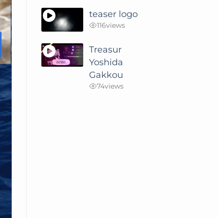
teaser logo
116
views
Treasur
Yoshida
Gakkou
74
views