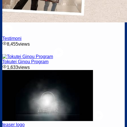
Testimoni
8,455
views
Tokutei Ginou Program
1,633
views
teaser logo