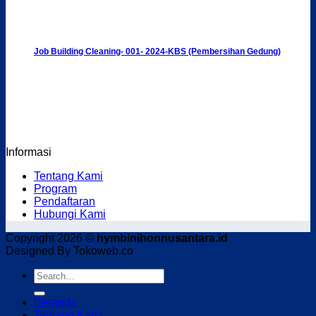
Job Building Cleaning- 001- 2024-KBS (Pembersihan Gedung)
Informasi
Tentang Kami
Program
Pendaftaran
Hubungi Kami
Copyright 2026 ©
hymbinihonnusantara.id
Designed By Tokoweb.co
Beranda
Tentang Kami