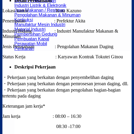
Detail Perusahaan
Industri Penerbangan
Industri Listrik & Elektronik
Jasa Makanan / Restoran
Lokasi kantor : Kota Kazuno
Pengolahan Makanan & Minuman
Kontruksi
Penempatan : Prefektur Akita
Manufaktur Mesin Industri
Material Industri
Industri/Bidang : Industri Manufaktur Makanan &
Pembersihan Gedung
Minuman
Pembuatan Kapal
Perawatan Mobil
Jenis Perusahaan : Pengolahan Makanan Daging
Perikanan
Status Kerja : Karyawan Kontrak Tokutei Ginou
Deskripsi Pekerjaan
・Pekerjaan yang berkaitan dengan penyembelihan daging
・Pekerjaan yang berkaitan dengan pemrosesan jeroan daging, dll.
・Pekerjaan yang berkaitan dengan pengolahan bagian-bagian
tertentu pada daging
Keterangan jam kerja*
Jam kerja : 08:00 – 16:30
08:30 -17:00