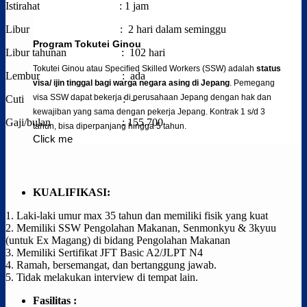
Istirahat : 1 jam
Libur : 2 hari dalam seminggu
Program Tokutei Ginou
Libur tahunan : 102 hari
Tokutei Ginou atau Speciﬁed Skilled Workers (SSW) adalah
status
Lembur : ada
visa/ ijin tinggal bagi warga negara asing di Jepang
. Pemegang
visa SSW dapat bekerja di perusahaan Jepang dengan hak dan
Cuti : –
kewajiban yang sama dengan pekerja Jepang. Kontrak 1 s/d 3
Gaji/bulan : 155.700
tahun, bisa diperpanjang hingga 5 tahun.
Click me
KUALIFIKASI:
1. Laki-laki umur max 35 tahun dan memiliki fisik yang kuat
2.
Memiliki SSW Pengolahan Makanan, Senmonkyu & 3kyuu
(untuk Ex Magang) di bidang Pengolahan Makanan
3. Memiliki Sertifikat JFT Basic A2/JLPT N4
4.
Ramah, bersemangat, dan bertanggung jawab.
5. Tidak melakukan interview di tempat lain.
Fasilitas :