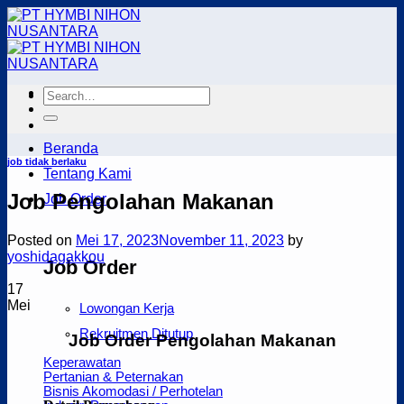
Skip
to
content
Beranda
job tidak berlaku
Tentang Kami
Job Pengolahan Makanan
Job Order
Posted on
Mei 17, 2023
November 11, 2023
by
yoshidagakkou
Job Order
17
Mei
Lowongan Kerja
Rekruitmen Ditutup
Job Order Pengolahan Makanan
Keperawatan
Pertanian & Peternakan
Bisnis Akomodasi / Perhotelan