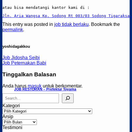
atau bisa mendatangi kantor kami di :
Jln. Aria Wangsa Kp. Sodong Rt 003/03 Sodong Tigaraksa,
This entry was posted in
job tidak berlaku
. Bookmark the
permalink
.
yoshidagakkou
Job Jidosha Seibi
Job Peternakan Babi
Tinggalkan Balasan
Anda harus
masuk
untuk berkomentar.
JOB RESTORAN – Prefektur Toyama
Cari
Kategori
Kategori
Arsip
Arsip
Testimoni