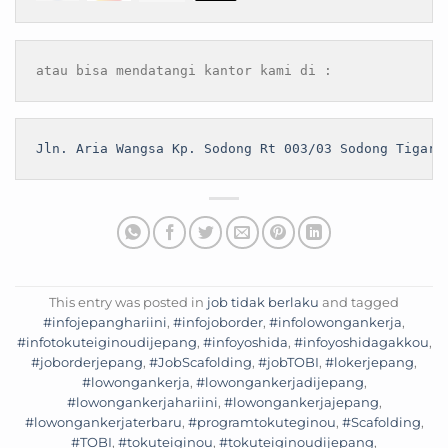
atau bisa mendatangi kantor kami di :
Jln. Aria Wangsa Kp. Sodong Rt 003/03 Sodong Tigara
This entry was posted in
job tidak berlaku
and tagged
#infojepanghariini
,
#infojoborder
,
#infolowongankerja
,
#infotokuteiginoudijepang
,
#infoyoshida
,
#infoyoshidagakkou
,
#joborderjepang
,
#JobScafolding
,
#jobTOBI
,
#lokerjepang
,
#lowongankerja
,
#lowongankerjadijepang
,
#lowongankerjahariini
,
#lowongankerjajepang
,
#lowongankerjaterbaru
,
#programtokuteginou
,
#Scafolding
,
#TOBI
,
#tokuteiginou
,
#tokuteiginoudijepang
,