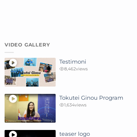
VIDEO GALLERY
Testimoni
8,462
views
Tokutei Ginou Program
1,634
views
teaser logo